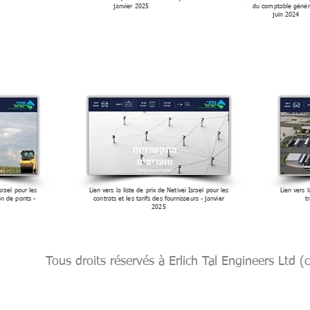
janvier 2025
du comptable généra
juin 2024
Israel pour les
Lien vers la liste de prix de Netivei Israel pour les
Lien vers l
on de ponts -
contrats et les tarifs des fournisseurs - janvier
t
2025
(c)