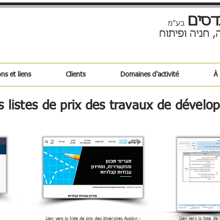
דסים
בע"מ
, חניה ופיתוח
ns et liens
Clients
Domaines d'activité
À
es listes de prix des travaux de dével
Lien vers la liste de prix des itinéraires Ayalon -
Lien vers la liste de 